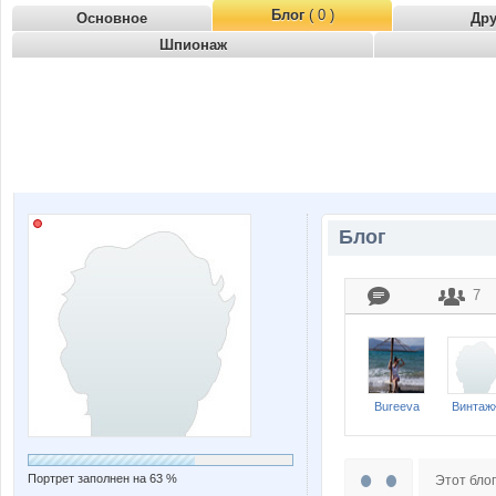
Блог
( 0 )
Основное
Др
Шпионаж
Блог
7
Bureeva
Винтаж
Портрет заполнен на 63 %
Этот блог