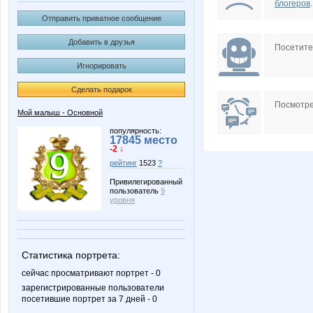
блогеров
.
Отправить приватное сообщение
Добавить в друзья
Посетит
Игнорировать
Сделать подарок
Посмотре
Мой малыш - Основной
популярность:
17845 место
-2 ↓
рейтинг
1523
?
Привилегированный
пользователь
9
уровня
Статистика портрета:
сейчас просматривают портрет - 0
зарегистрированные пользователи
посетившие портрет за 7 дней - 0