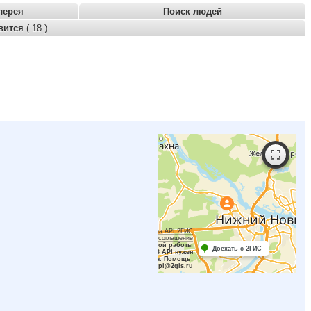
лерея
Поиск людей
вится
( 18 )
Работает на API 2ГИС
Лицензионное соглашение
Для корректной работы
Доехать с 2ГИС
Raster JS API нужен
ключ. Помощь:
api@2gis.ru