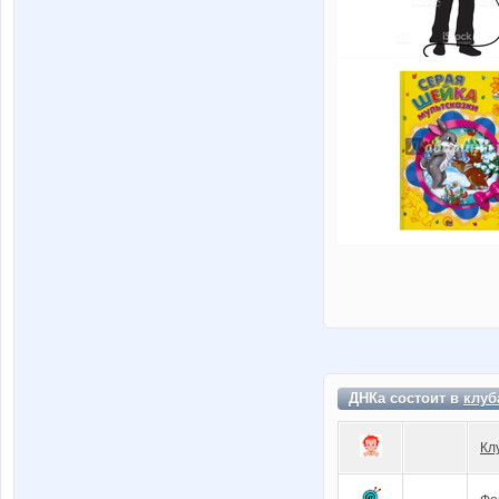
ДНКа состоит в
клуб
Кл