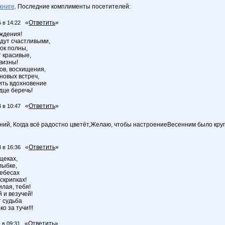
книге
. Последние комплименты посетителей:
«
Ответить
»
 в 14:22
ждения!
удут счастливыми,
ок полны,
 красивые,
визны!
ов, восхищения,
новых встреч,
ить вдохновение
дце беречь!
«
Ответить
»
 в 10:47
нний, Когда всё радостно цветёт,Желаю, чтобы настроениеВесенним было круг
«
Ответить
»
 в 16:36
щеках,
лыбке,
небесах
скрипках!
лая, тебя!
 и везучей!
т судьба
о за тучи!!!
«
Ответить
»
 в 09:31