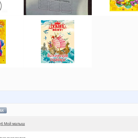
ах
уб Мой малыш