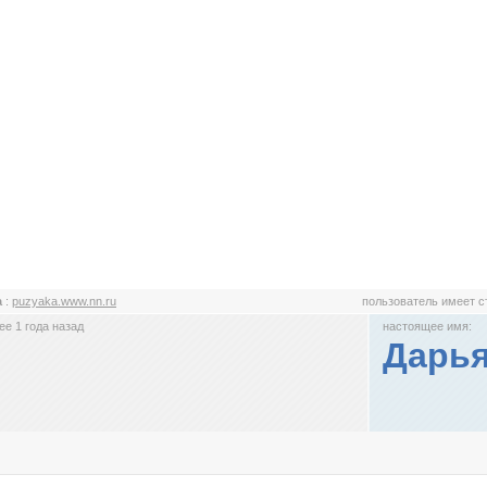
а
:
puzyaka.www.nn.ru
пользователь имеет 
е 1 года назад
настоящее имя:
Дарь