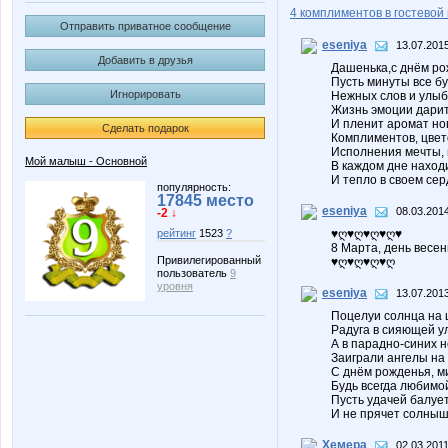
4 комплиментов в гостевой 
Отправить приватное сообщение
eseniya
13.07.2015
Добавить в друзья
Дашенька,с днём ро
Пусть минуты все б
Игнорировать
Нежных слов и улыб
Жизнь эмоции дарит
И пленит аромат но
Сделать подарок
Комплиментов, цвет
Исполнения мечты, 
Мой малыш - Основной
В каждом дне наход
И тепло в своем сер
популярность:
17845 место
eseniya
08.03.2014
-2 ↓
♥ღ♥ღ♥ღ♥ღ♥
рейтинг
1523
?
8 Марта, день весе
Привилегированный
♥ღ♥ღ♥ღ♥ღ
пользователь
9
уровня
eseniya
13.07.2013
Поцелуи солнца на 
Радуга в сияющей у
А в парадно-синих 
Заиграли ангелы на 
С днём рожденья, ми
Будь всегда любимой
Пусть удачей балуе
И не прячет солнышк
Хемера
02.03.2011