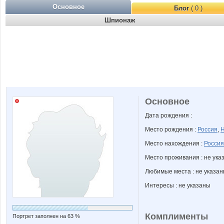
Основное
Блог
( 0 )
Шпионаж
Основное
Дата рождения :
Место рождения :
Россия
,
Н
Место нахождения :
Россия
Место проживания : не ука
Любимые места : не указа
Интересы : не указаны
Комплименты
Портрет заполнен на 63 %