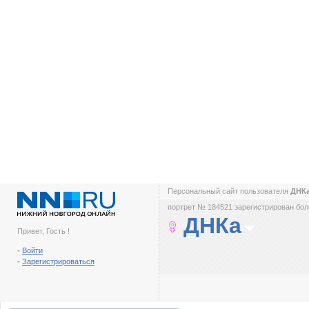
Персональный сайт пользователя
ДНК
портрет № 184521 зарегистрирован боле
ДНКа
Привет, Гость !
-
Войти
-
Зарегистрироваться